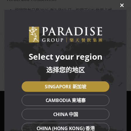
CLO
促销限每日至2026 年7 月19 日，仅限于Citi 信用卡或
THIS
Citibank 借记卡用户，只限堂食,售完为止。
MOD
付款必须使用有效的 Citi 信用卡或 Citibank 借记卡付款，方
可享受此优惠。
促销不可预定包厢和在包厢里用餐。
享用折扣阿拉斯加螃蟹促销的同时不可和其它折扣，促销，
餐券和会员优惠。
允许无限次兑换。
Select your region
价格和折扣不包括服务费与消费税。
折扣在服务费与消费税之前给予。
选择您的地区
樂天集团保有权力更改促销的任何条规，恕不另行通知。
SINGAPORE 新加坡
CAMBODIA 柬埔寨
我们的餐饮品牌
CHINA 中国
CHINA (HONG KONG) 香港