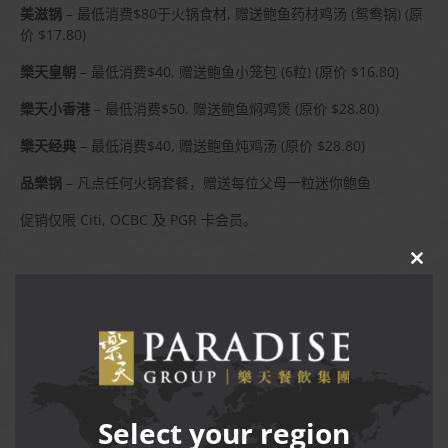
美滋锅
– 最低消费$80于火锅食材, 赠送鲍鱼药材鸡汤 (鸳鸯锅) (原
价 $17.80)
樂天皇朝
– 最低消费$40, 赠送鲍鱼小笼包 (6粒) (原价 $16.80)
樂天小香港
– 最低消费$50, 赠送鲍鱼焖鸡煲 (原价 $28.80)
樂天经典
– 最低消费$40, 赠送鲍鱼炖鸡汤 (原价 $28.80)
品樂锅
– 凡点任何火锅套餐，赠送每位父母一粒迷你鲍鱼
促销仅限 Citi, OCBC 及 PGR 卡会员。
CLO
THIS
MOD
Terms and Conditions
双亲节特备菜肴每日可享用至2026年6月28日，可堂食和外
带于参与餐厅，除了樂天小香港 (ION Orchard、Marina
Bay Sands 及 VivoCity) 餐厅。
Select your region
赠送菜品只限堂食，仅限 Citi与OCBC信用卡或借记卡用户，