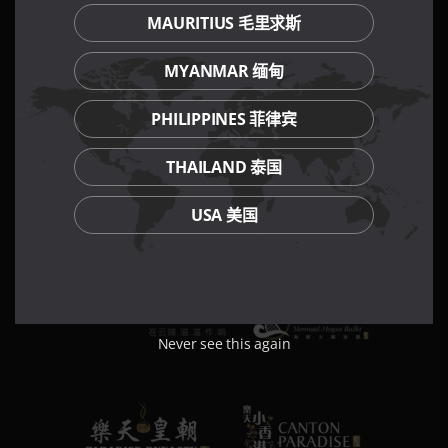
MAURITIUS 毛里求斯
MYANMAR 缅甸
PHILIPPINES 菲律宾
THAILAND 泰国
USA 美国
Never see this again