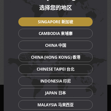
以及PGR会员。
顾客须使用有效的（Citi）或（OCBC）信用卡或借记卡付
选择您的地区
款，即可享用此优惠。
在品樂锅，凡点选任何火锅套餐，每位父母可获赠一粒迷你
SINGAPORE 新加坡
鲍鱼，每人限一粒。
其余参与餐厅，凡消费达各餐厅指定最低消费金额，即可获
赠指定菜肴，每张单据只限享用一次优惠，不可分单。
CAMBODIA 柬埔寨
促销菜肴不可预定包厢和在包厢里用餐。
享用此促销的同时不可享用其它折扣、促销、礼券或会员优
CHINA 中国
惠。
最低消费金额以美滋锅餐厅的单点火锅食材计算，其余参与
CHINA (HONG KONG) 香港
餐厅则以账单小计为准。
最低消费金额及价格不包括服务费(堂食)与消费税。
樂天集团保有权力更改促销的任何条规，恕不另行通知。
CHINESE TAIPEI 台北
INDONESIA 印尼
JAPAN 日本
我们的餐饮品牌
MALAYSIA 马来西亚