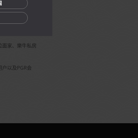
国
拉面家、樂牛私房
用户以及PGR会