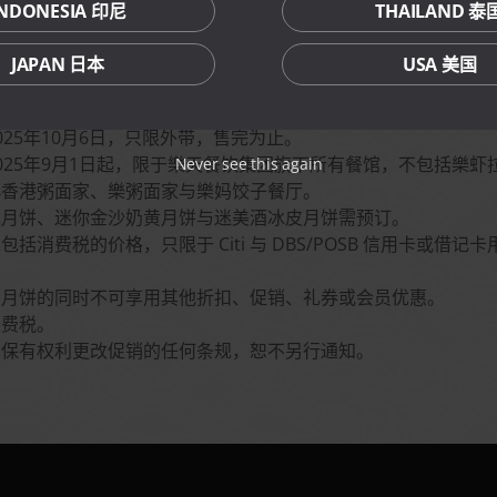
册。
INDONESIA 印尼
THAILAND 泰
JAPAN 日本
USA 美国
nditions
025年10月6日，只限外带，售完为止。
025年9月1日起，限于樂天餐饮集团旗下所有餐馆，不包括樂虾
Never see this again
小香港粥面家、樂粥面家与樂妈饺子餐厅。
泥月饼、迷你金沙奶黄月饼与迷美酒冰皮月饼需预订。
括消费税的价格，只限于 Citi 与 DBS/POSB 信用卡或借记卡
扣月饼的同时不可享用其他折扣、促销、礼券或会员优惠。
消费税。
团保有权利更改促销的任何条规，恕不另行通知。