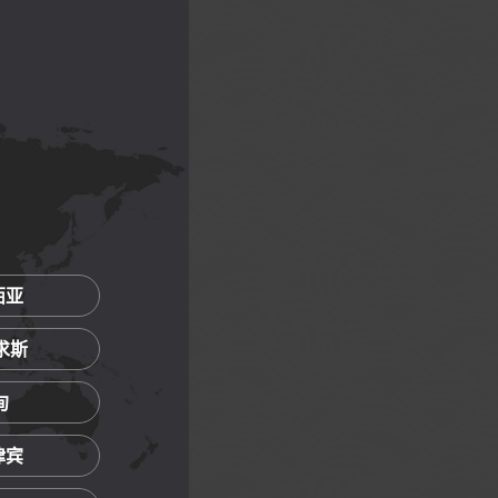
西亚
里求斯
甸
菲律宾