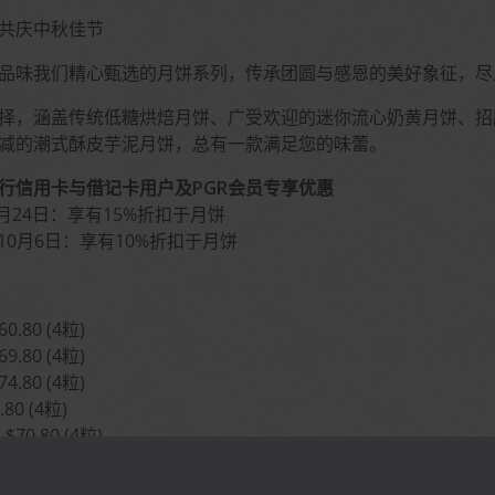
共庆中秋佳节
品味我们精心甄选的月饼系列，传承团圆与感恩的美好象征，尽
择，涵盖传统低糖烘焙月饼、广受欢迎的迷你流心奶黄月饼、招
减的潮式酥皮芋泥月饼，总有一款满足您的味蕾。
行信用卡与借记卡用户及PGR会员专享优惠
8月24日：享有15%折扣于月饼
至10月6日：享有10%折扣于月饼
.80 (4粒)
.80 (4粒)
.80 (4粒)
80 (4粒)
0.80 (4粒)
68.80 (8粒) (只限预订)