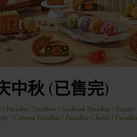
庆中秋 (已售完)
 | Paradise Teochew | Seafood Paradise | Beauty 
sty | Canton Paradise | Paradise Classic | Paradi