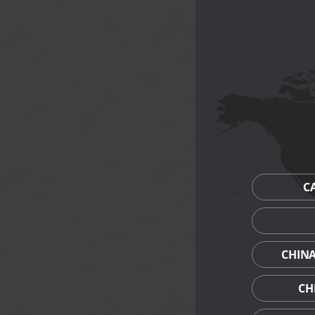
月满团圆 $72.80 
至尊伍仁
双黄白莲蓉
单黄金翡翠
单黄黑芝麻
迷你精选流心 $72.
奶黄流心
榴莲流心
芝士流心
C
巧克力流心
迷你美酒冰皮月饼 (
柚子清酒栗
CHIN
樱桃白兰地
白桃气泡酒
CH
荔枝香槟栗