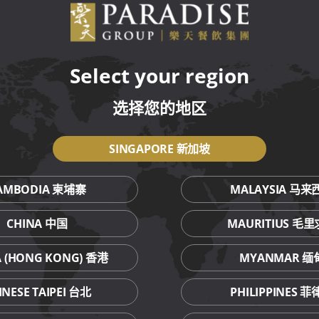
(各一粒)
Select your region
选择您的地区
80 (8粒)(各两粒)
SINGAPORE 新加坡
AMBODIA 柬埔寨
MALAYSIA 马来
8粒)(各两粒)
CHINA 中国
MAURITIUS 毛
子
A (HONG KONG) 香港
MYANMAR 缅
白莲蓉
白莲蓉
INESE TAIPEI 台北
PHILIPPINES 
子