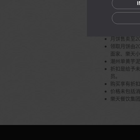
点击
此处
查看宣传
Terms and Co
月饼售卖至2
领取月饼由2
面家、樂天
潮州单黄芋
折扣是给予未包
员。
购买享有折
价格未包括
樂天餐饮集