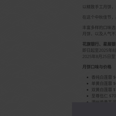
以精致手工月饼，
在这个中秋佳节，
丰富多样的口味选
月饼，以及人气不
花旗银行、星展银
即日起至2025年
2025年8月25日
月饼口味与价格
香纯白莲蓉 $60
单黄白莲蓉 $69
双黄白莲蓉 $74
至尊伍仁 $70.
潮州单黄芋泥 $7
迷你黄金奶黄 $