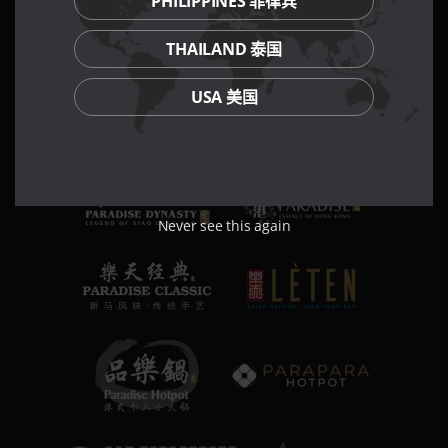
PHILIPPINES 菲律宾
THAILAND 泰国
USA 美国
Never see this again