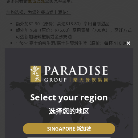
更多菜肴请
点击此处
查阅完整菜单。
加购选择，为您的餐点锦上添花：
额外加$2.90（原价：高达$13.80）享用自制甜品
⁠额外加 $68（原价：$75.60）享用青蟹（700克），烹饪方式
可选新加坡辣椒焖或金沙奶油
1 for-1嘉士伯啤生酒/嘉士伯醇滑生啤（原价：每杯 $10.80）
CLO
THIS
只限樂天海鲜（克拉码头）分店。
MOD
桌位有限，建议提前预定，立即上网
订位
。
Terms and Conditions
Select your region
促销限樂天海鲜(克拉码头)分店，堂食于Citi 和 OCBC 信用
卡/借记卡会员与 PGR 会员。
选择您的地区
促销可每日使用，适用于午市时段。
订购最少两道食品菜品即可无限兑换促销加购，售完为止。
享有促销价的同时不可享用其它折扣、促销、礼券或会员优
SINGAPORE 新加坡
惠。
折扣在消费税与服务费前给予原价食物账单。