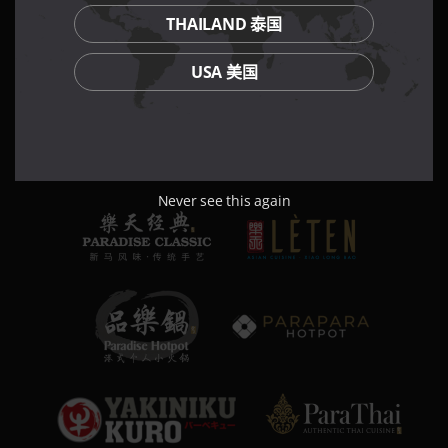
THAILAND 泰国
USA 美国
Never see this again