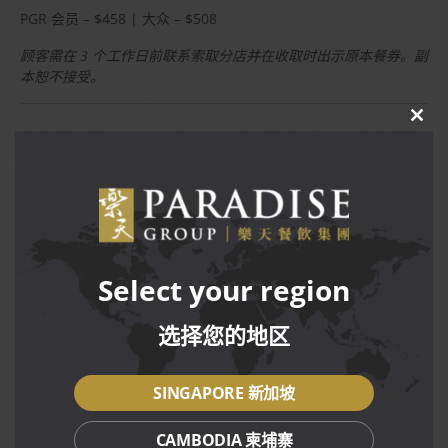
PGR 会员 – $458 | 大众 – $508
顾客需在 3 个工作日前联系索取分店并在收取时出示原本餐券。副
本恕不接受。
CLO
THIS
Terms and Conditions
MOD
预购与领取只限在潮樂轩餐厅。
领取期从2026年2月2日至2026年3月3日, 农历新年除夕
(2026年2月16日)，只限早上 11点30分至下午3点之间领取,
其他日子则可在早上11点30分至晚上8点之间领取。
领取的丰盛外带套餐只限于外带。
Select your region
食物 (除了鲍鱼捞生) 在领取时处于冷冻状态，需翻热才可以
食用。
选择您的地区
享用此促销的同时不可享用其它折扣、促销、礼券或会员优
惠。
PGR 会员不可累积或使用 P$。
SINGAPORE 新加坡
售完即止。
价格未包括消费税。
CAMBODIA 柬埔寨
樂天集团保有权利更改促销的任何条规，恕不另行通知。