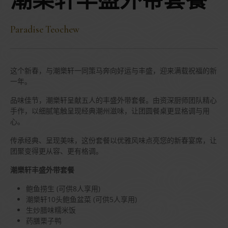
潮樂轩丰盛外带套餐
Paradise Teochew
这个新春，与潮樂轩一同策马奔向好运与丰盛，迎来满载祝福的新
一年。
品味佳节，潮樂轩呈献五人的丰盛外带套餐。由资深厨师团队精心
手作，以细腻笔触呈现经典潮州滋味，让团圆餐桌更显格调与用
心。
传承经典、呈现美味，这份套餐以优雅风味点亮您的新春宴席，让
团聚变得更从容、更有格调。
潮樂轩丰盛外带套餐
鲍鱼捞生 (可供8人享用)
潮樂轩10头鲍鱼盆菜 (可供5人享用)
生炒腊味糯米饭
药膳栗子鸭