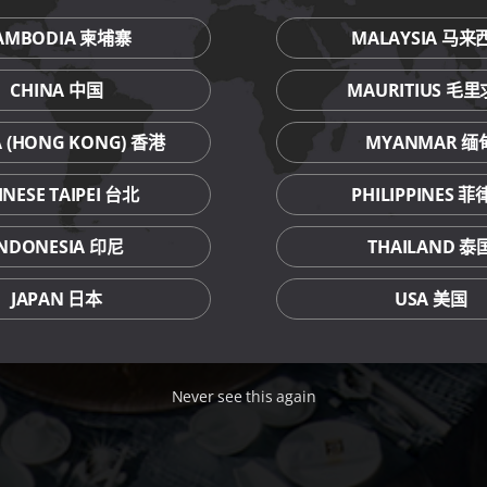
AMBODIA 柬埔寨
MALAYSIA 马来
CHINA 中国
MAURITIUS 毛
A (HONG KONG) 香港
MYANMAR 缅
INESE TAIPEI 台北
PHILIPPINES 
INDONESIA 印尼
THAILAND 泰
JAPAN 日本
USA 美国
Never see this again