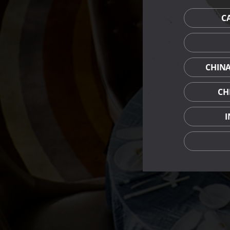
C
CHIN
CH