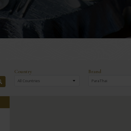
Country
Brand
All Countries
ParaThai