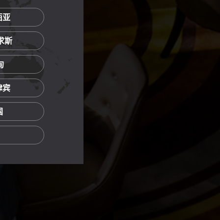
西亚
里求斯
甸
菲律宾
国