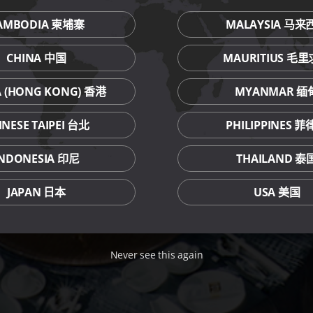
AMBODIA 柬埔寨
MALAYSIA 马来
CHINA 中国
MAURITIUS 毛
A (HONG KONG) 香港
MYANMAR 缅
INESE TAIPEI 台北
PHILIPPINES 
INDONESIA 印尼
THAILAND 泰
JAPAN 日本
USA 美国
Never see this again