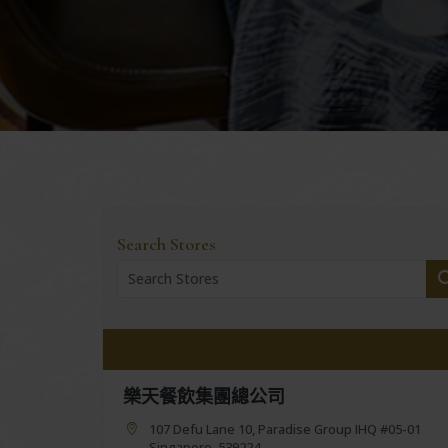
Search Stores
樂天餐飲集團總公司
107 Defu Lane 10, Paradise Group IHQ #05-01
Singapore, 539224