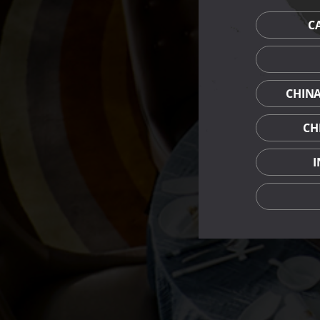
C
CHIN
CH