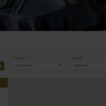
Country
Brand
All Countries
All Brands