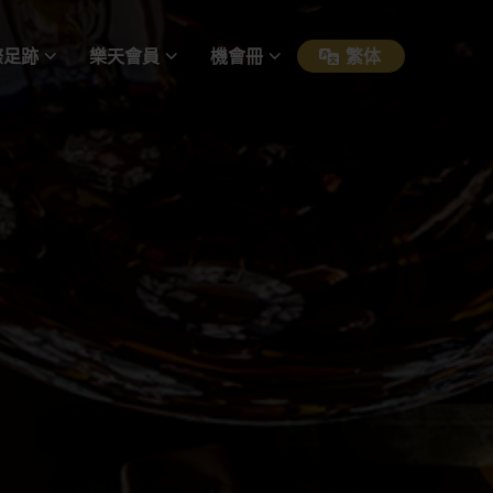
際足跡
樂天會員
機會冊
繁体