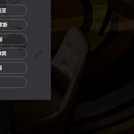
西亚
里求斯
甸
菲律宾
国