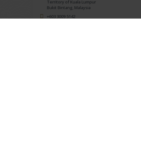
Territory of Kuala Lumpur
Bukit Bintang, Malaysia
+603 3009 5142
GET DIRECTIONS
LèTen Chinese Muslim Restaurant Mitsui
Outlet Park
F-60A, Mitsui Outlet Park, KLIA, Kuala Lumpur
International Airport, 64000
Sepang, Selangor, Malaysia
+603 8660 2388
GET DIRECTIONS
Leten Paradise Dynasty at AEON BSD
Level Ground Floor Unit No: FC-03 Jl. BSD Raya