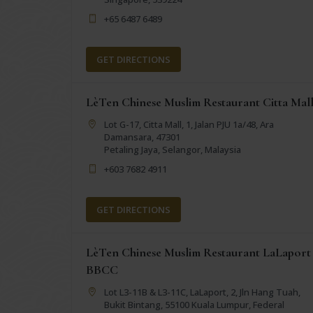
+65 6487 6489
GET DIRECTIONS
LèTen Chinese Muslim Restaurant Citta Mal
Lot G-17, Citta Mall, 1, Jalan PJU 1a/48, Ara
Damansara, 47301
Petaling Jaya, Selangor, Malaysia
+603 7682 4911
GET DIRECTIONS
LèTen Chinese Muslim Restaurant LaLaport
BBCC
Lot L3-11B & L3-11C, LaLaport, 2, Jln Hang Tuah,
Bukit Bintang, 55100 Kuala Lumpur, Federal