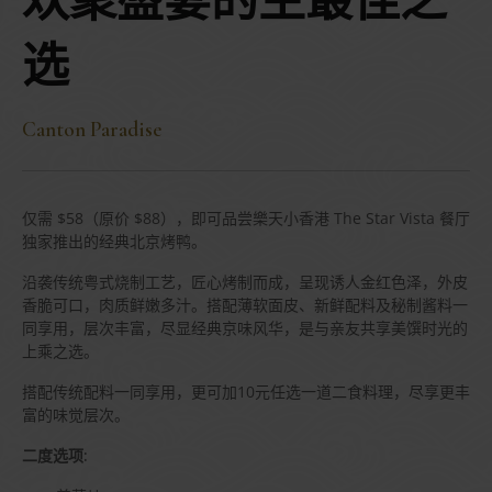
欢聚盛宴的主最佳之
选
Canton Paradise
仅需 $58（原价 $88），即可品尝樂天小香港 The Star Vista 餐厅
独家推出的经典北京烤鸭。
沿袭传统粤式烧制工艺，匠心烤制而成，呈现诱人金红色泽，外皮
香脆可口，肉质鲜嫩多汁。搭配薄软面皮、新鲜配料及秘制酱料一
同享用，层次丰富，尽显经典京味风华，是与亲友共享美馔时光的
上乘之选。
搭配传统配料一同享用，更可加10元任选一道二食料理，尽享更丰
富的味觉层次。
二度选项: