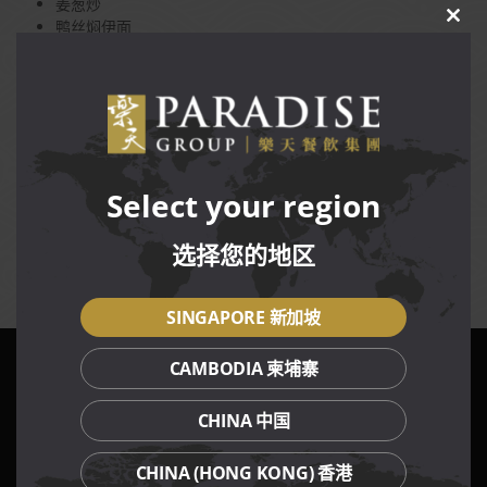
姜葱炒
鸭丝焖伊面
CLO
THIS
砍件椒盐
MOD
Terms and Conditions
促销限每日在樂天小香港 The Star Vista 餐厅，售完为止。
享用此促销的同时不可享用其它折扣、促销、礼券或会员优
Select your region
惠。
价格不包括服务费与消费税。
选择您的地区
樂天集团保有权力更改促销的任何条规，恕不另行通知。
SINGAPORE 新加坡
CAMBODIA 柬埔寨
我们的餐饮品牌
CHINA 中国
CHINA (HONG KONG) 香港