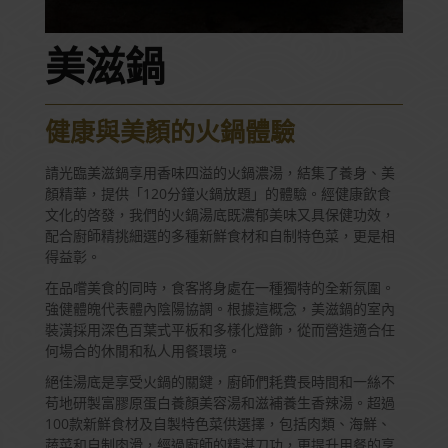
美滋鍋
健康與美顏的火鍋體驗
請光臨美滋鍋享用香味四溢的火鍋濃湯，結集了養身、美
顏精華，提供「120分鐘火鍋放題」的體驗。經健康飲食
文化的啓發，我們的火鍋湯底既濃郁美味又具保健功效，
配合廚師精挑細選的多種新鮮食材和自制特色菜，更是相
得益彰。
在品嚐美食的同時，食客將身處在一種獨特的全新氛圍。
強健體魄代表體內陰陽協調。根據這概念，美滋鍋的室內
裝潢採用深色百葉式平板和多樣化燈飾，從而營造適合任
何場合的休閒和私人用餐環境。
絕佳湯底是享受火鍋的關鍵，廚師們耗費長時間和一絲不
苟地研製富膠原蛋白養顏美容湯和滋補養生香辣湯。超過
100款新鮮食材及自製特色菜供選擇，包括肉類、海鮮、
蔬菜和自制肉滑，經過廚師的精湛刀功，更提升用餐的享