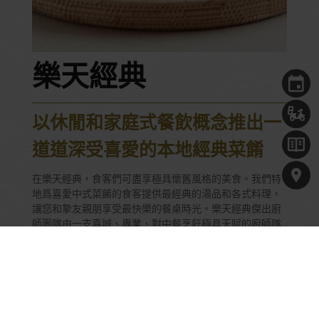
樂天經典
以休閒和家庭式餐飲概念推出一
道道深受喜愛的本地經典菜餚
在樂天經典，食客們可盡享極具懷舊風格的美食。我們特
地爲喜愛中式菜餚的食客提供最經典的湯品和各式料理，
讓您和摯友親朋享受最快樂的餐桌時光。樂天經典傑出廚
師團隊由一支真誠、專業、對中餐烹飪極具天賦的廚師隊
伍組成，堅持用心烹飪每一道菜品。
我們誠邀您踏上樂天經典中式美饌之旅，在悅享之餘，帶
您追憶品嚐家常料理的那些美好時光，與現代創新的本地
菜餚。
樂天飲食集團的專屬廚師團隊再度爲傳統口味的中式佳餚