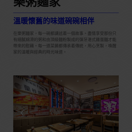
樂粥麵家
溫暖懷舊的味道碗碗相伴
在樂粥麵家，每一碗都講述着一個故事。盡情享受那份只
有細膩綿滑的粥和由頂級麵粉製成的彈牙港式雞蛋麵才能
帶來的慰藉。每一道菜餚都傳承着傳統，用心烹製，喚醒
家的溫暖與經典的時光味道。