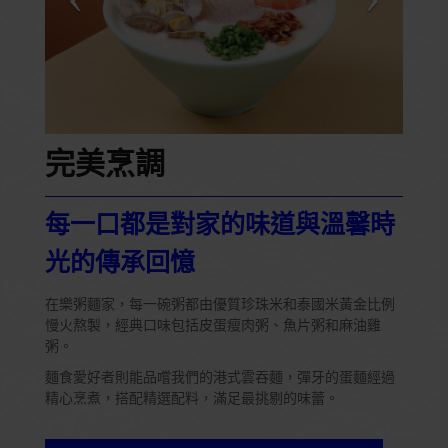
完美烹調
每一口都是對家的味道與溫馨時
光的傳承回憶
在樂粥麵家，每一碗粥都由優質珍珠米和泰國米黃金比例
慢火熬製，經典口味包括皮蛋瘦肉粥、魚片粥和麻油雞
粥。
麵食愛好者則能品嚐我們的港式雲吞麵，彈牙的蛋麵經過
精心烹煮，搭配精選配料，滿足最挑剔的味蕾。