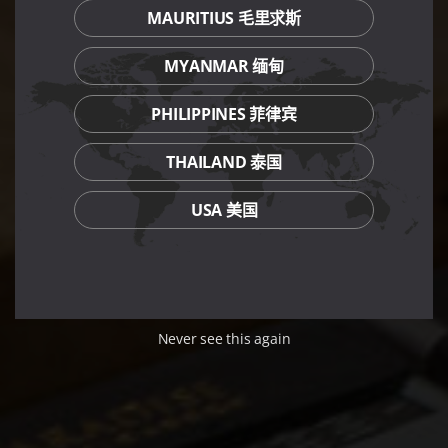
MAURITIUS 毛里求斯
MYANMAR 缅甸
PHILIPPINES 菲律宾
THAILAND 泰国
USA 美国
Never see this again