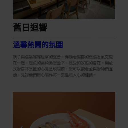
舊日迴響
溫馨熱鬧的氛圍
筷子與湯匙輕輕碰擊的聲音，伴隨着濃郁的燉湯香氣交織
在一起，暖色的桌椅邀您坐下，感受如家般的自在。開放
式廚房將烹飪的心意呈現眼前，您可以觀看並與廚師們互
動，見證他們用心製作每一道溫暖人心的佳餚。