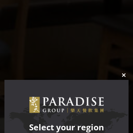
CLO
THIS
MOD
Select your region