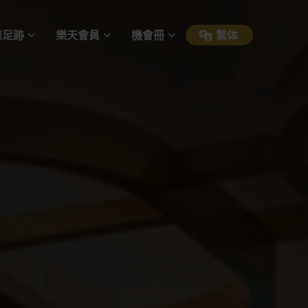
際足跡
樂天會員
機會冊
繁体