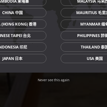
AMBODIA 柬埔寨
MALAYSIA 马来
CHINA 中国
MAURITIUS 毛
A (HONG KONG) 香港
MYANMAR 缅
INESE TAIPEI 台北
PHILIPPINES 
INDONESIA 印尼
THAILAND 泰
JAPAN 日本
USA 美国
Never see this again