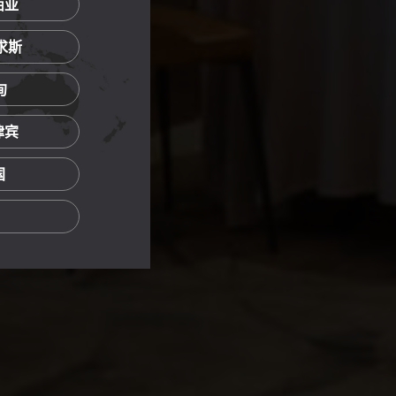
西亚
里求斯
甸
菲律宾
国