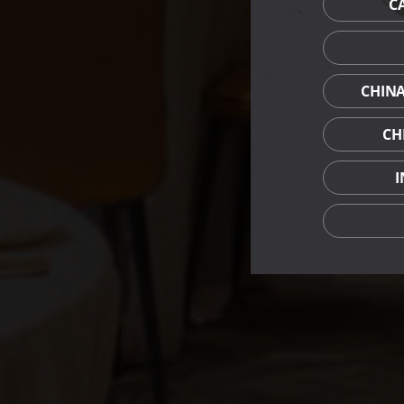
C
CHIN
CH