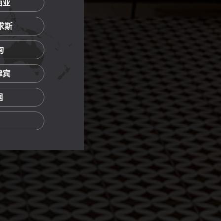
西亚
里求斯
甸
菲律宾
国