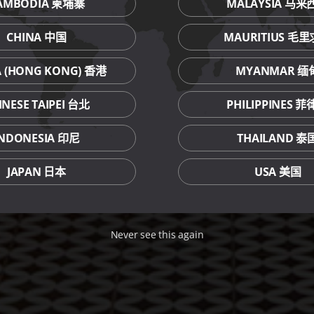
AMBODIA 柬埔寨
MALAYSIA 马来
CHINA 中国
MAURITIUS 毛
A (HONG KONG) 香港
MYANMAR 缅
INESE TAIPEI 台北
PHILIPPINES 
INDONESIA 印尼
THAILAND 泰
JAPAN 日本
USA 美国
Never see this again