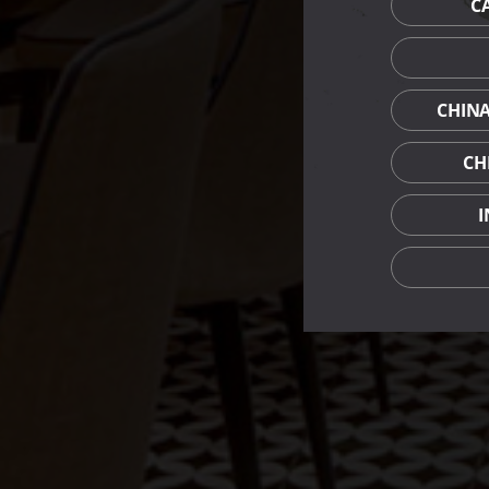
C
CHIN
CH