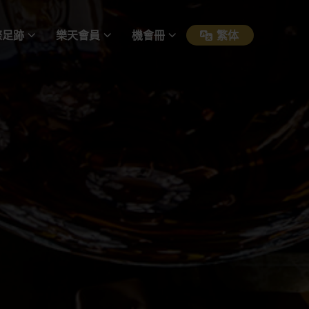
際足跡
樂天會員
機會冊
繁体