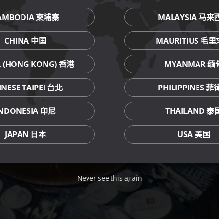
AMBODIA 柬埔寨
MALAYSIA 马来
CHINA 中国
MAURITIUS 毛
A (HONG KONG) 香港
MYANMAR 缅
INESE TAIPEI 台北
PHILIPPINES 
INDONESIA 印尼
THAILAND 泰
JAPAN 日本
USA 美国
Never see this again