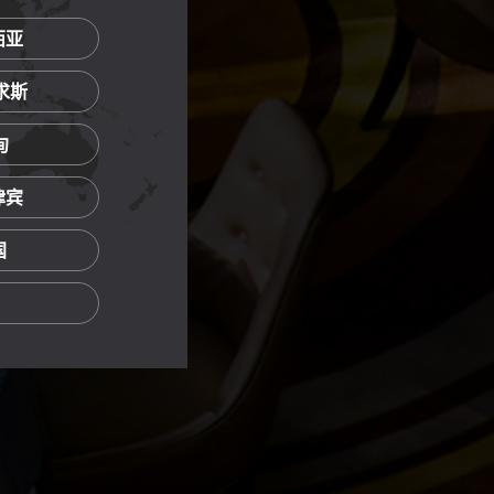
西亚
里求斯
甸
菲律宾
国