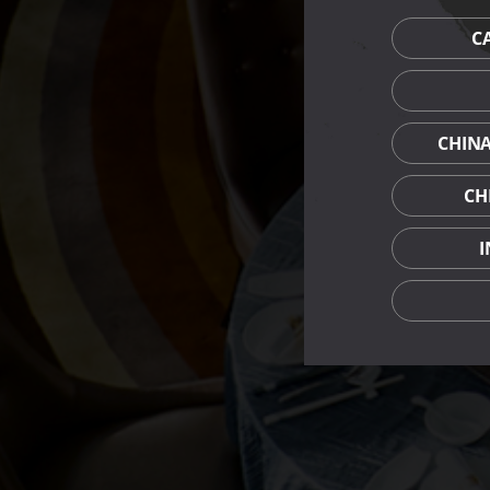
C
CHIN
CH