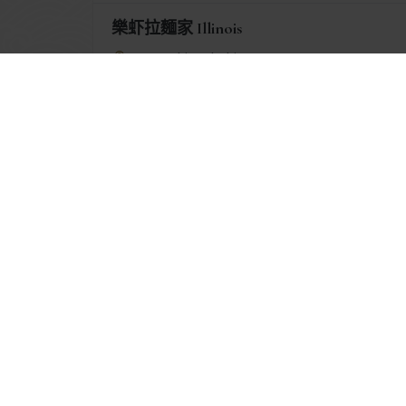
樂虾拉麵家 Illinois
2101S China Pl, Chicago, IL 60616, USA
Chicago
GET DIRECTIONS
樂虾拉麵家 The Americana at Brand
177 Caruso Ave, Glendale (at Brand Boulevard
towards Colorado next to Bourbon Steak)
CA, 91210
GET DIRECTIONS
樂虾拉麵家Irvine Spectrum Center
705 Spectrum Center Dr, Irvine
CA, 92618