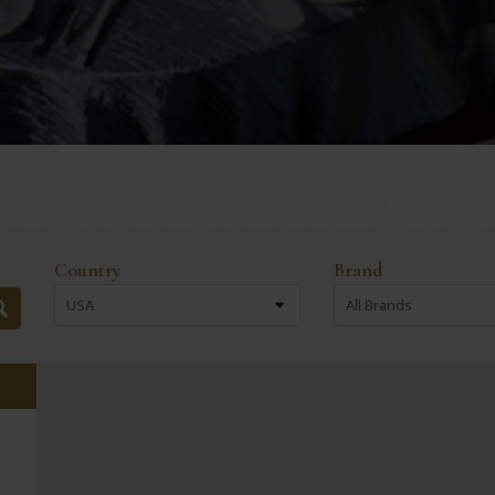
Country
Brand
USA
All Brands