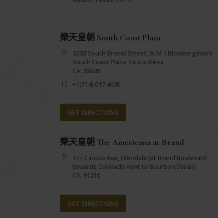
樂天皇朝 South Coast Plaza
3333 South Bristol Street, BLM 1 Bloomingdale’s
South Coast Plaza, Costa Mesa,
CA, 92626
+1(714) 617 4630
GET DIRECTIONS
樂天皇朝 The Americana at Brand
177 Caruso Ave, Glendale (at Brand Boulevard
towards Colorado next to Bourbon Steak)
CA, 91210
GET DIRECTIONS