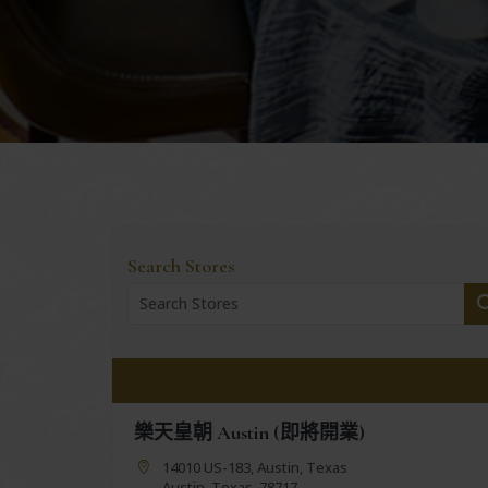
Search Stores
樂天皇朝 Austin (即將開業)
14010 US-183, Austin, Texas
Austin, Texas, 78717