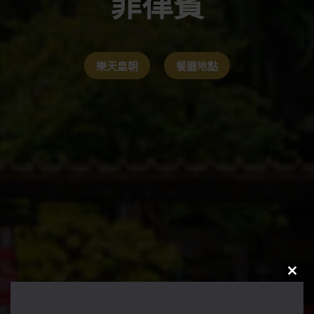
菲律賓
樂天皇朝
餐廳地點
CLO
THIS
MOD