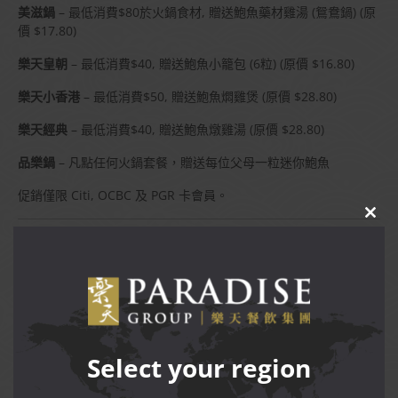
美滋鍋
– 最低消費$80於火鍋食材, 贈送鮑魚藥材雞湯 (鴛鴦鍋) (原
價 $17.80)
樂天皇朝
– 最低消費$40, 贈送鮑魚小籠包 (6粒) (原價 $16.80)
樂天小香港
– 最低消費$50, 贈送鮑魚燜雞煲 (原價 $28.80)
樂天經典
– 最低消費$40, 贈送鮑魚燉雞湯 (原價 $28.80)
品樂鍋
– 凡點任何火鍋套餐，贈送每位父母一粒迷你鮑魚
促銷僅限 Citi, OCBC 及 PGR 卡會員。
CLO
THIS
MOD
Terms and Conditions
雙親節特備菜餚每日可享用至2026年6月28日，可堂食及外
帶於參與餐廳，除了樂天小香港 (ION Orchard、Marina
Bay Sands 及 VivoCity) 餐廳。
贈送菜色只限堂食，僅限 Citi與OCBC信用卡或金融卡用戶，
Select your region
以及PGR會員。
顧客須使用有效的（Citi）或（OCBC）信用卡或金融卡付