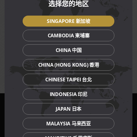
选择您的地区
款，即可享用此優惠。
在品樂鍋，凡點選任何火鍋套餐，每位父母可獲贈一粒迷你
鮑魚，每人限一粒。
SINGAPORE 新加坡
其餘參與餐廳，凡消費達各餐廳指定最低消費金額，即可獲
贈指定菜餚，每張單據只限享用一次優惠，不可分單。
促銷菜餚不可預定包廂和在包廂裡用餐。
CAMBODIA 柬埔寨
享用此促銷的同時不可享用其它折扣、促銷、禮券或會員優
惠。
CHINA 中国
最低消費金額以美滋鍋餐廳的單點火鍋食材計算，其餘參與
餐廳則以帳單小計為準。
CHINA (HONG KONG) 香港
最低消費金額及價格不包括服務費(內用)與消費稅。
樂天集團保有任何權力更改促銷的條規，恕不另行通知。
CHINESE TAIPEI 台北
INDONESIA 印尼
JAPAN 日本
我們的餐飲品牌
MALAYSIA 马来西亚