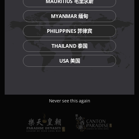
MAURITIUS 毛里求斯
MYANMAR 缅甸
PHILIPPINES 菲律宾
THAILAND 泰国
USA 美国
Never see this again