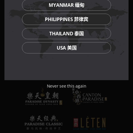
MYANMAR 缅甸
PHILIPPINES 菲律宾
THAILAND 泰国
USA 美国
Never see this again