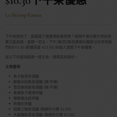
$10.30下午茶優惠
Le Shrimp Ramen
下午時間到了，感覺餓了需要喫點東西嗎？避開午餐的繁忙時段用
餐又能省錢，星期一至五，下午3點至5點到樂蝦拉麵家分店享用我
們的$10.30 (原價高達 $23.50) 的個人悠閒下午茶優惠。
從以下的選項選擇一道主食，開胃菜和飲料。
主食選項:
魚子蝦滑赤湯麵
鮮蝦水餃豚骨湯麵 (辣/不辣)
雪菜酥肉豚骨湯麵 (辣/不辣)
香辣魚子蝦滑拌麵
辣鮮蝦水餃拌麵
炸雞扒拌麵
招牌三蝦赤湯麵 (需額外付費 $2.90)
大蝦豬軟骨赤湯麵 (需額外付費 $2.90)