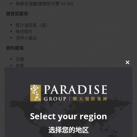
魚柳赤湯麵(需額外付費 $2.90)
開胃菜選項:
豚汁滷豆乾（溫）
味付筍片
涼拌小黃瓜
飲料選項:
可樂
焙茶
CLO
THIS
瓶裝食用水
MOD
熱日本綠茶
Terms and Conditions
促銷限於每日下午3點至5點，不包括公共假期，在樂蝦拉麵
Select your region
家 (Paragon and Plaza Singapura) 餐廳。
促銷限週一至星期五，下午11點至5點，星期六及日，下午3
选择您的地区
點至5點，在樂蝦拉麵家 (Sengkang Grand Mall) 餐廳。
促銷限於星期一至星期五，下午3點至5點,在其他樂蝦拉麵家