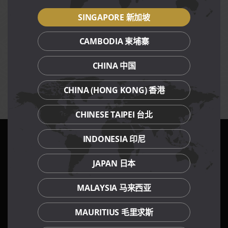
餐廳，不包括公共假期。
SINGAPORE 新加坡
促銷限堂食與外帶在全部樂蝦拉麵家餐廳。
促銷適用於在下午3點之後及5點之前點單的顧客，只限於指
CAMBODIA 柬埔寨
定菜餚。
價格不包括服務費(飯廳)與消費稅。
享用此促銷的同時不可享用其它折扣、促銷、禮券或會員優
CHINA 中国
惠。
樂天集團保有權力更改促銷的任何條規，恕不另行通知。
CHINA (HONG KONG) 香港
CHINESE TAIPEI 台北
INDONESIA 印尼
我們的餐飲品牌
JAPAN 日本
MALAYSIA 马来西亚
MAURITIUS 毛里求斯