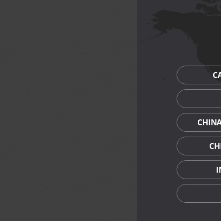
C
CHIN
CH