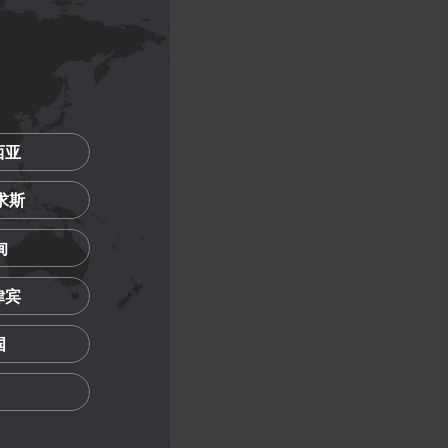
西亚
里求斯
甸
菲律宾
国